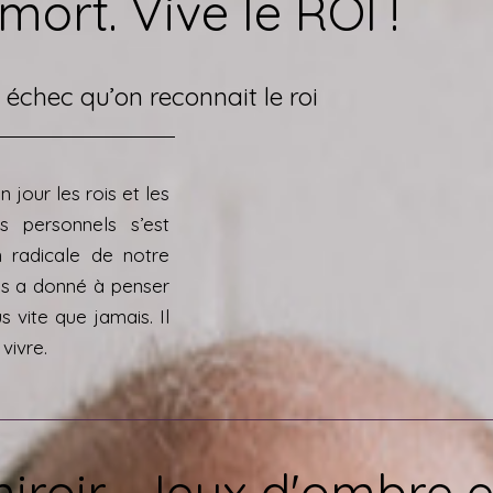
 mort. Vive le ROI !
n échec qu’on reconnait le roi
n jour les rois et les
s personnels s’est
n radicale de notre
us a donné à penser
s vite que jamais. Il
vivre.
iroir... Jeux d'ombre e