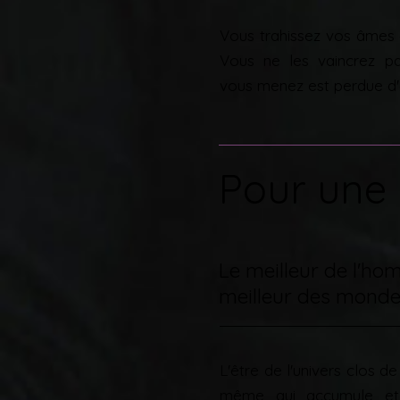
Vous trahissez vos âmes 
Vous ne les vaincrez p
vous menez est perdue d'
Pour une 
Le meilleur de l'ho
meilleur des mond
L'être de l'univers clos de
même qui accumule et