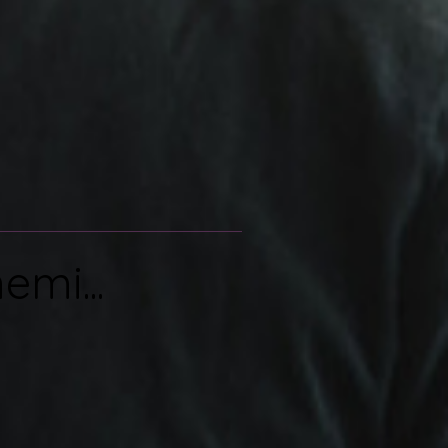
emi...