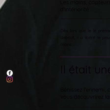
Les mains, capteurs
d'intériorité
Dès lors que le le prem
debout, il a libéré le po
mains...
Il était un
Bénissez l'ennemi, c
vous découvrirez la