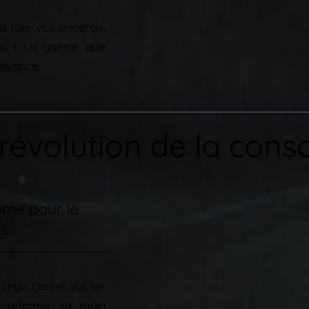
à tuer vos ennemis.
as ! La guerre que
avance...
révolution de la cons
mme pour le
es
 l'ego centré sur lui-
 referme sa main