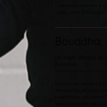
apprendra peut-être à ou
aider, aimer et partager...
Bouddha, 
La. triple alliance du
l'homme
L'homme est apparu il y a e
d'années. Durant cette péri
prophètes se sont hissées
sagesse humaine dans un