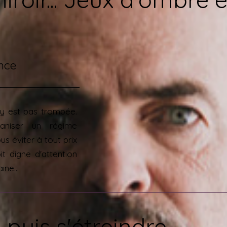
nce
y est pas trompée.
aniser un régime
us éviter à tout prix
it digne d'attention
ne...
 puis s'étreindre