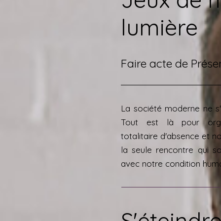
lumière
Faire acte de Prése
La société moderne ne s'
Tout est là pour org
totalitaire d'absence et no
la seule rencontre qui so
avec notre condition humai
S'éteindre