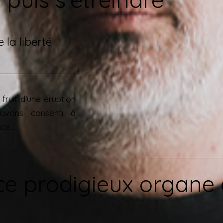
 la liberté
 fruit d'une éruption
avons consenti à
e...
ce prodigieux organe d