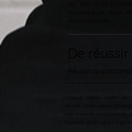
ans... 1200 ans sur 6 million
claquement de doigts dan
quasi-simultanéité...
De réussir 
Réussir ou s'accompl
Chaque règne vivant se 
devant cette même nécessité
une nouvelle performance d
l'espèce. Qu'en sera-t-il pour