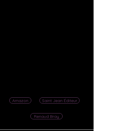
certitudes à l’égard de sa propre
création et sa fidélité envers son
associé Velasco Moras, grand
théoricien et promoteur de
l’idéologie dathéiste, la scientifique
doit absolument trouver un
moyen d’interrompre l’ultime
phase de son invention : l’évolution
de Transparence vers
l’immortalité…
Commander maintenant
Amazon
Saint Jean Éditeur
Renaud Bray