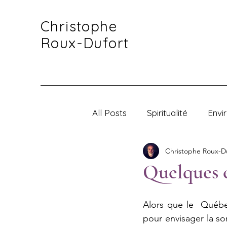
Christophe
Roux-Dufort
All Posts
Spiritualité
Envi
Christophe Roux-D
Les manuscrits de la main m
Quelques e
Alors que le  Québe
pour envisager la sor