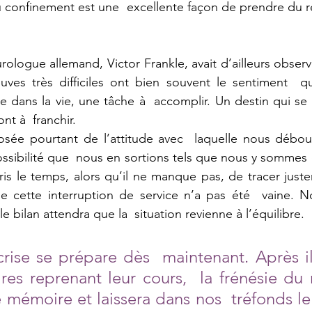
u confinement est une  excellente façon de prendre du r
 
rologue allemand, Victor Frankle, avait d’ailleurs obser
ves très difficiles ont bien souvent le sentiment  qu’
e dans la vie, une tâche à  accomplir. Un destin qui se 
nt à  franchir. 
osée pourtant de l’attitude avec  laquelle nous débou
ossibilité que  nous en sortions tels que nous y sommes e
ris le temps, alors qu’il ne manque pas, de tracer juste
e cette interruption de service n’a pas été  vaine. No
e bilan attendra que la  situation revienne à l’équilibre. 
crise se prépare dès  maintenant. Après il
ires reprenant leur cours,  la frénésie du 
e mémoire et laissera dans nos  tréfonds le