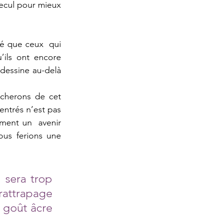
ecul pour mieux 
vé que ceux  qui 
ils ont encore 
dessine au-delà 
cherons de cet 
ntrés n’est pas 
ment un  avenir 
us ferions une 
 sera trop 
rattrapage 
 goût âcre 