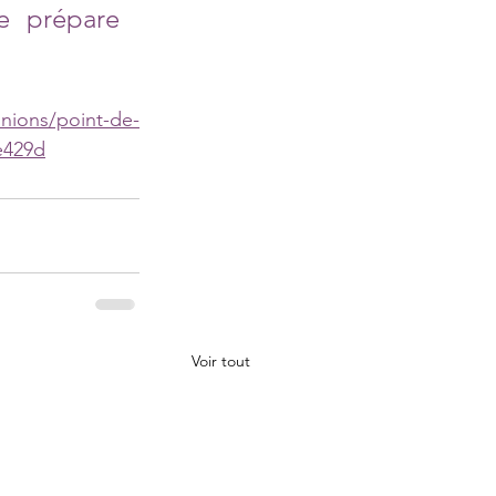
e prépare 
inions/point-de-
e429d
Voir tout