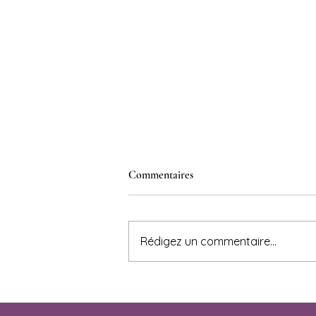
Commentaires
Rédigez un commentaire...
Je suis ni suiviste, ni
conspirationniste. Je suis