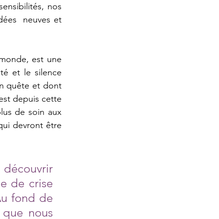
nsibilités, nos 
idées  neuves et 
 monde, est une 
é et le silence 
n quête et dont 
t depuis cette  
us de soin aux 
ui devront être 
 découvrir 
e de crise 
Au fond de 
 que nous 