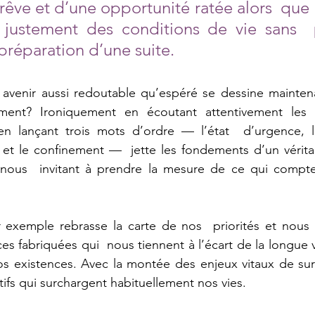
êve et d’une opportunité ratée alors  que c
justement des conditions de vie sans  
préparation d’une suite.  
 avenir aussi redoutable qu’espéré se dessine maintena
ent? Ironiquement en écoutant attentivement les 
n lançant trois mots d’ordre — l’état  d’urgence, l
es et le confinement —  jette les fondements d’un vérit
ous  invitant à prendre la mesure de ce qui compte
r exemple rebrasse la carte de nos  priorités et nous 
es fabriquées qui  nous tiennent à l’écart de la longue v
 existences. Avec la montée des enjeux vitaux de survi
tifs qui surchargent habituellement nos vies. 