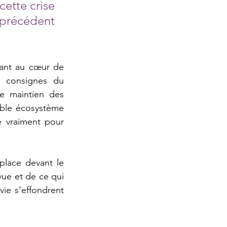
ette crise 
précédent 
nt au cœur de  
 consignes du 
e maintien des 
able écosystème 
 vraiment pour 
place devant le 
ue et de ce qui 
e s’effondrent  