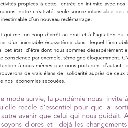
ctivités propices à cette  entrée en intimité avec nos se
ations, notre créativité, seule source intarissable des 
e inestimable d’un nouveau redémarrage.
t qui met un coup d’arrêt au bruit et à l’agitation du 
er d’un inimitable écosystème dans  lequel l’immobilit
nce, cet état  d’être dont nous sommes désespérément e
ine conscience par exemple, témoigne éloquemment. C’es
ttention à nous-mêmes que nous porterons d’autant  pl
rouverons de vrais élans de  solidarité auprès de ceux q
 de nos  économies secouées. 
le mode survie, la pandémie nous  invite à
u’elle recèle d’essentiel pour que la  sorti
 autre avenir que celui qui nous guidait. 
 soyons d’ores et  déjà les changements