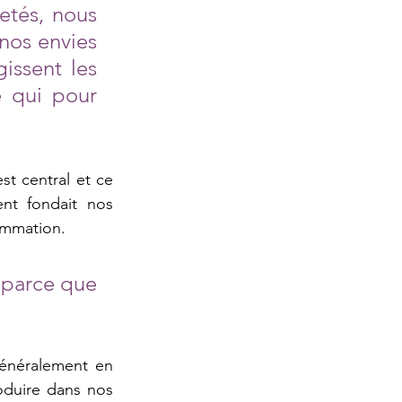
tés, nous 
nos envies 
issent les 
e qui pour 
st central et ce 
nt fondait nos 
ommation.  
 parce que 
néralement en  
oduire dans nos 