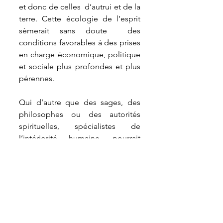
et donc de celles  d’autrui et de la 
terre. Cette écologie de l’esprit 
sèmerait sans doute  des 
conditions favorables à des prises 
en charge économique, politique  
et sociale plus profondes et plus 
pérennes.
Qui d’autre que des sages, des 
philosophes ou des autorités  
spirituelles, spécialistes de 
l’intériorité humaine, pourrait 
apporter  cet éclairage ? C’est 
pourquoi cette transformation 
passera sans aucun  doute par 
une prise en compte plus 
systématique, dans les 
discussions  sur l’avenir de la 
planète, des grands courants 