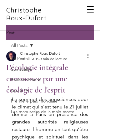
Christophe
Roux-Dufort
Post
All Posts
Christophe Roux-Dufort
All Posts
29 juil. 2015
3 min de lecture
L'écologie intégrale
Spiritualité
commence par une
Environnement
écologie de l'esprit
Covid-19
Le sommet des consciences pour 
Première paix mondiale
le climat qui s’est tenu le 21 juillet  
Les manuscrits de la main morte
dernier à Paris en présence des 
grandes autorités religieuses 
restaure  l’homme en tant qu’être 
psychique et spirituel dans les 